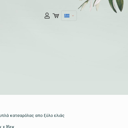
υπλά κατσαρόλας απο ξύλο ελιάς
κ x 16εκ