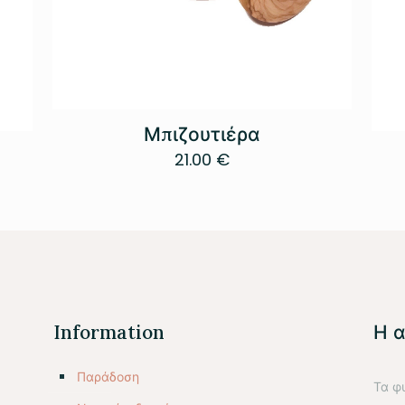
Μπιζουτιέρα
21.00
€
Information
Η 
Παράδοση
Τα φ