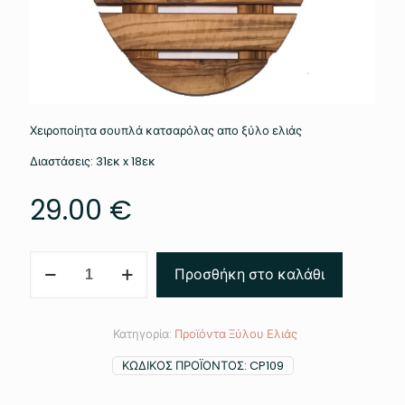
Χειροποίητα σουπλά κατσαρόλας απο ξύλο ελιάς
Διαστάσεις: 31εκ x 18εκ
29.00
€
Σουπλά
Προσθήκη στο καλάθι
Κατσαρόλας
ποσότητα
Κατηγορία:
Προϊόντα Ξύλου Ελιάς
ΚΩΔΙΚΌΣ ΠΡΟΪΌΝΤΟΣ:
CP109