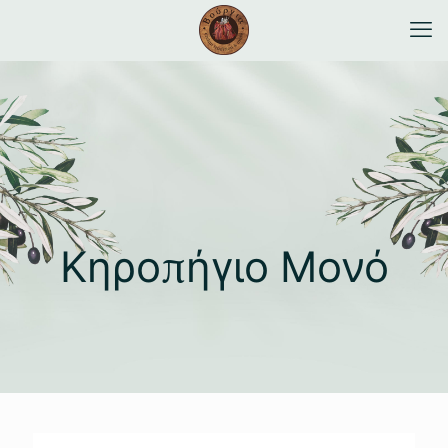
Κηροπήγιο Μονό