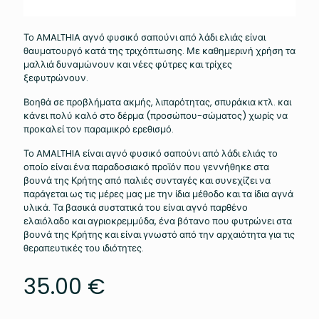
Το AMALTHIA αγνό φυσικό σαπούνι από λάδι ελιάς είναι
θαυματουργό κατά της τριχόπτωσης. Με καθημερινή χρήση τα
μαλλιά δυναμώνουν και νέες φύτρες και τρίχες
ξεφυτρώνουν.
Βοηθά σε προβλήματα ακμής, λιπαρότητας, σπυράκια κτλ. και
κάνει πολύ καλό στο δέρμα (προσώπου-σώματος) χωρίς να
προκαλεί τον παραμικρό ερεθισμό.
Το AMALTHIA είναι αγνό φυσικό σαπούνι από λάδι ελιάς το
οποίο είναι ένα παραδοσιακό προϊόν που γεννήθηκε στα
βουνά της Κρήτης από παλιές συνταγές και συνεχίζει να
παράγεται ως τις μέρες μας με την ίδια μέθοδο και τα ίδια αγνά
υλικά. Τα βασικά συστατικά του είναι αγνό παρθένο
ελαιόλαδο και αγριοκρεμμύδα, ένα βότανο που φυτρώνει στα
βουνά της Κρήτης και είναι γνωστό από την αρχαιότητα για τις
θεραπευτικές του ιδιότητες.
35.00
€