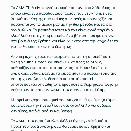
Το AMALTHIA είναι αγνό φυσικό σαπούνι από λάδι ελιάς το
οποίο είναι ένα παραδοσιακό προϊόν που γεννήθηκε στα
βουνά της Κρήτης από παλιές συνταγές και συνεχίζει να
παράγεται ως τις μέρες μας με την ίδια μέθοδο και τα ίδια
αγνά υλικά. Τα βασικά συστατικά του είναι αγνό παρθένο
ελαιόλαδο και αγριοκρεμμύδα, ένα βότανο που φυτρώνει
στα βουνά της Κρήτης και είναι γνωστό από την αρχαιότητα
για τις θεραπευτικές του ιδιότητες.
Δεν περιέχει χρώματα, αρώματα, ποτάσα ή οποιαδήποτε
άλλη χημική ένωση και είναι φιλικό προς το δέρμα,
καθαρίζοντας και προστατεύοντάς το. Η συλλογή της
αγριοκρεμμύδας, μαζί με τα μικρά μυστικά παρασκευής της
και τη χρονοβόρα διαδικασία που αυτή απαιτεί,
αποτρέποντας οποιαδήποτε προσπάθεια βιομηχανοποίησης,
καθιστούν το σαπούνι AMALTHIA σπάνιο και πολύτιμο.
Μπορεί να χρησιμοποιηθεί όσο συχνά επιθυμούμε (ακόμα
και 2 φορές την ημέρα) και είναι κατάλληλο για άνδρες,
γυναίκες, παιδιά, ακόμα και βρέφη.
Το AMALTHIA σαπούνι ελαιολάδου έχει εγκριθεί από το
Προμηθευτικό Συνεταιρισμό Φαρμακοποιών Κρήτης και