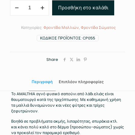
AMALTHIA
Προσθήκη στο καλάθι
σαπούνι
από
λάδι
ελιάς
Κατηγορίες:
Φροντίδα Μαλλιών
,
Φροντίδα Σώματος
ποσότητα
ΚΩΔΙΚΌΣ ΠΡΟΪΌΝΤΟΣ:
CP055
Share
Περιγραφή
Επιπλέον πληροφορίες
Το AMALTHIA αγνό φυσικό σαπούνι από λάδι ελιάς είναι
θαυματουργό κατά της τριχόπτωσης. Με καθημερινή χρήση
τα μαλλιά δυναμώνουν και νέες φύτρες και τρίχες
ξεφυτρώνουν.
Βοηθά σε προβλήματα ακμής, λιπαρότητας, σπυράκια κτλ.
και κάνει πολύ καλό στο δέρμα (προσώπου-σώματος) χωρίς
να προκαλεί τον παραμικρό ερεθισμό.