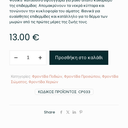
Φυσικά θαλασσινά σφουγγάρια για βαθύ απαλό καθαρισμό
της επιδερμίδας. Απομακρύνουν τα νεκρά κύτταρα και
τονώνουν την κυκλοφορία του αίματος. Ιδανικά για
ευαίσθητες επιδερμίδες και κατάλληλο για το δέρμα των
μωρών από τις πρώτες μέρες της ζωής τους.
13.00
€
Θαλασσινά
Προσθήκη στο καλάθι
Σφουγγάρια
ποσότητα
Κατηγορίες:
Φροντίδα Ποδιών
,
Φροντίδα Προσώπου
,
Φροντίδα
Σώματος
,
Φροντίδα Χεριών
ΚΩΔΙΚΌΣ ΠΡΟΪΌΝΤΟΣ:
CP033
Share