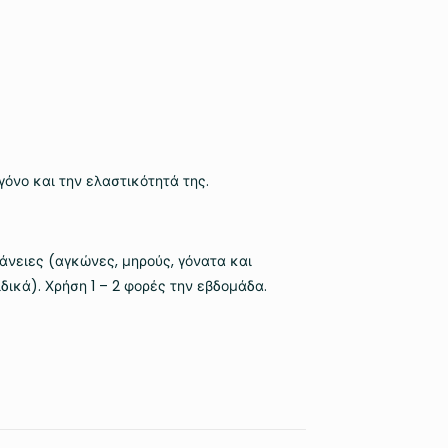
γόνο και την ελαστικότητά της.
φάνειες (αγκώνες, μηρούς, γόνατα και
δικά). Χρήση 1 – 2 φορές την εβδομάδα.
0.215 κ.