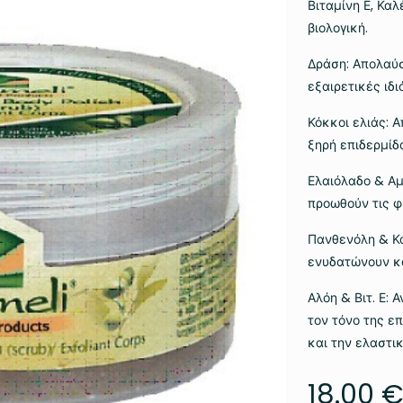
Βιταμίνη Ε, Κα
βιολογική.
Δράση: Απολαύσ
εξαιρετικές ιδι
Κόκκοι ελιάς: 
ξηρή επιδερμίδ
Ελαιόλαδο & Αμ
προωθούν τις φ
Πανθενόλη & Κ
ενυδατώνουν κα
Αλόη & Βιτ. Ε:
τον τόνο της ε
και την ελαστικ
18.00