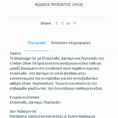
ΚΩΔΙΚΌΣ ΠΡΟΪΌΝΤΟΣ:
CP032
Share
Περιγραφή
Επιπλέον πληροφορίες
Οφέλη:
Το Massage Oil με Ελαιόλαδο, Δίκταμο και Πορτοκάλι της
Cretan Olive Oil Spa είναι ένα αναζωογονητικό λάδι για
μασάζ βασισμένο στο ενυδατικό αγνό παρθένο κρητικό
ελαιόλαδο , στο Δίκταμο το οποίο βοηθάει στην
καταπολέμηση της κυταρίτιδας και στο αντιοξειδωτικό
αιθέριο έλαιο πορτοκαλιού. Τονώνει και απαλύνει την
επιδερμίδα χαρίζοντάς της ένα υπέροχο αίσθημα ευεξίας.
Ενεργά συστατικά:
Ελαιόλαδο, Δίκταμο, Πορτοκάλι
Δεν περιέχονται:
Parabens, προπυλαινογλυκόλες & ζωϊκά παράγωγα