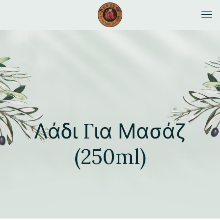
Λάδι Για Μασάζ
(250ml)