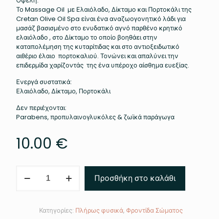
Οφέλη:
Το Massage Oil με Ελαιόλαδο, Δίκταμο και Πορτοκάλι της
Cretan Olive Oil Spa είναι ένα αναζωογονητικό λάδι για
μασάζ βασισμένο στο ενυδατικό αγνό παρθένο κρητικό
ελαιόλαδο , στο Δίκταμο το οποίο βοηθάει στην
καταπολέμηση της κυταρίτιδας και στο αντιοξειδωτικό
αιθέριο έλαιο πορτοκαλιού. Τονώνει και απαλύνει την
επιδερμίδα χαρίζοντάς της ένα υπέροχο αίσθημα ευεξίας.
Ενεργά συστατικά:
Ελαιόλαδο, Δίκταμο, Πορτοκάλι
Δεν περιέχονται:
Parabens, προπυλαινογλυκόλες & ζωϊκά παράγωγα
10.00
€
Λάδι
Προσθήκη στο καλάθι
Για
Μασάζ
(250ml)
ποσότητα
Κατηγορίες:
Πλήρως φυσικά
,
Φροντίδα Σώματος