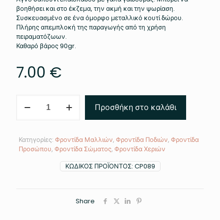
βοηθήσει και στο έκζεμα, την ακμή και την ψωρίαση.
Συσκευασμένο σε ένα όμορφο μεταλλικό κουτί δώρου.
Πλήρης απεμπλοκή της παραγωγής από τη χρήση
πειραματόζωων.
Καθαρό βάρος 90gr.
7.00
€
ΣΑΠΟΥΝΙ
Προσθήκη στο καλάθι
ΑΠΟ
ΓΑΛΑ
ΓΑΙΔΟΥΡΑΣ
ποσότητα
Κατηγορίες:
Φροντίδα Μαλλιών
,
Φροντίδα Ποδιών
,
Φροντίδα
Προσώπου
,
Φροντίδα Σώματος
,
Φροντίδα Χεριών
ΚΩΔΙΚΌΣ ΠΡΟΪΌΝΤΟΣ:
CP089
Share