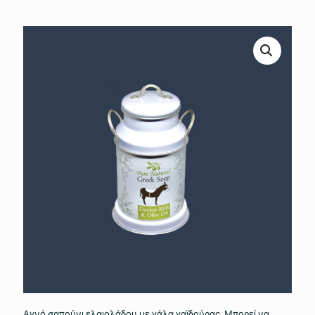
Αγνό σαπούνι ελαιολάδου με γάλα γαϊδούρας. Μπορεί να