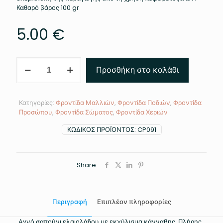
Καθαρό βάρος 100 gr
5.00
€
ΣΑΠΟΥΝΙ
Προσθήκη στο καλάθι
ΕΛΑΙΟΛΑΔΟΥ
ΜΕ
ΕΚΧΥΛΙΣΜΑ
ΚΑΝΝΑΒΗΣ
Κατηγορίες:
Φροντίδα Μαλλιών
,
Φροντίδα Ποδιών
,
Φροντίδα
ποσότητα
Προσώπου
,
Φροντίδα Σώματος
,
Φροντίδα Χεριών
ΚΩΔΙΚΌΣ ΠΡΟΪΌΝΤΟΣ:
CP091
Share
Περιγραφή
Επιπλέον πληροφορίες
Αγνό σαπούνι ελαιολάδου με εκχύλισμα κάνναβης. Πλήρης