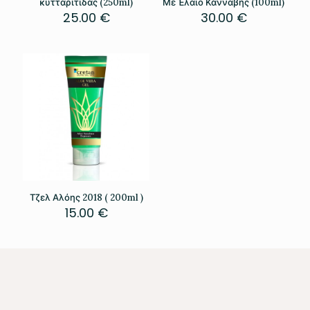
κυτταρίτιδας (250ml)
Με Έλαιο Κάνναβης (100ml)
25.00
€
30.00
€
Τζελ Αλόης 2018 ( 200ml )
15.00
€