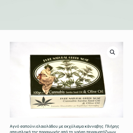
Αγνό σαπούνι ελαιολάδου με εκχύλισμα κάνναβης. Πλήρης
απεμπλοκή της παραγωγής από τη χρήση πειραματόζωων.