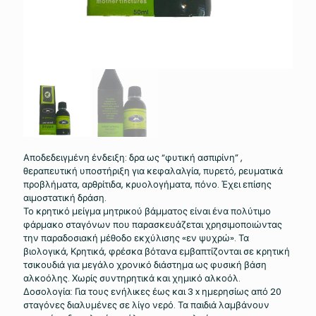
Αποδεδειγμένη ένδειξη: δρα ως “φυτική ασπιρίνη” ,
θεραπευτική υποστήριξη για κεφαλαλγία, πυρετό, ρευματικά
προβλήματα, αρθρίτιδα, κρυολογήματα, πόνο. Έχει επίσης
αιμοστατική δράση.
Το κρητικό μείγμα μητρικού βάμματος είναι ένα πολύτιμο
φάρμακο σταγόνων που παρασκευάζεται χρησιμοποιώντας
την παραδοσιακή μέθοδο εκχύλισης «εν ψυχρώ». Τα
βιολογικά, Κρητικά, φρέσκα βότανα εμβαπτίζονται σε κρητική
τσικουδιά για μεγάλο χρονικό διάστημα ως φυσική βάση
αλκοόλης. Χωρίς συντηρητικά και χημικό αλκοόλ.
Δοσολογία: Για τους ενήλικες έως και 3 x ημερησίως από 20
σταγόνες διαλυμένες σε λίγο νερό. Τα παιδιά λαμβάνουν