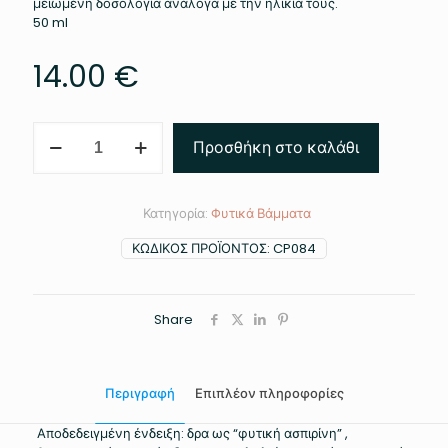
μειωμένη δοσολογία ανάλογα με την ηλικία τους.
50 ml
14.00
€
ΙΤΙΑ
Προσθήκη στο καλάθι
ΜΗΤΡΙΚΟ
ΒΑΜΜΑ
ποσότητα
Κατηγορία:
Φυτικά Βάμματα
ΚΩΔΙΚΌΣ ΠΡΟΪΌΝΤΟΣ:
CP084
Share
Περιγραφή
Επιπλέον πληροφορίες
Αποδεδειγμένη ένδειξη: δρα ως “φυτική ασπιρίνη” ,