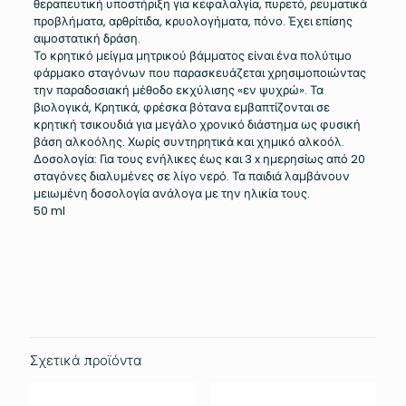
θεραπευτική υποστήριξη για κεφαλαλγία, πυρετό, ρευματικά
προβλήματα, αρθρίτιδα, κρυολογήματα, πόνο. Έχει επίσης
αιμοστατική δράση.
Το κρητικό μείγμα μητρικού βάμματος είναι ένα πολύτιμο
φάρμακο σταγόνων που παρασκευάζεται χρησιμοποιώντας
την παραδοσιακή μέθοδο εκχύλισης «εν ψυχρώ». Τα
βιολογικά, Κρητικά, φρέσκα βότανα εμβαπτίζονται σε
κρητική τσικουδιά για μεγάλο χρονικό διάστημα ως φυσική
βάση αλκοόλης. Χωρίς συντηρητικά και χημικό αλκοόλ.
Δοσολογία: Για τους ενήλικες έως και 3 x ημερησίως από 20
σταγόνες διαλυμένες σε λίγο νερό. Τα παιδιά λαμβάνουν
μειωμένη δοσολογία ανάλογα με την ηλικία τους.
50 ml
Βάρος
0.135 κ.
Σχετικά προϊόντα