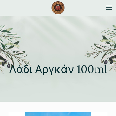
Λάδι Αργκάν 100ml