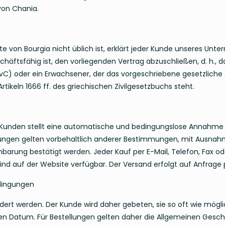
von Chania.
e von Bourgia nicht üblich ist, erklärt jeder Kunde unseres Unt
häftsfähig ist, den vorliegenden Vertrag abzuschließen, d. h., da
ivC) oder ein Erwachsener, der das vorgeschriebene gesetzliche A
keln 1666 ff. des griechischen Zivilgesetzbuchs steht.
n Kunden stellt eine automatische und bedingungslose Annahme 
ngen gelten vorbehaltlich anderer Bestimmungen, mit Ausnahme
inbarung bestätigt werden. Jeder Kauf per E-Mail, Telefon, Fax o
d auf der Website verfügbar. Der Versand erfolgt auf Anfrage pe
dingungen
ert werden. Der Kunde wird daher gebeten, sie so oft wie mögli
 Datum. Für Bestellungen gelten daher die Allgemeinen Gesch